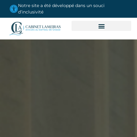
contenu
Notre site a été développé dans un souci
principal
d’inclusivité
LE CABINET
DOMAINES DE COMPÉTENCES
OBTENIR UN DEVIS GRATUIT