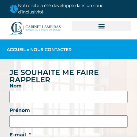
contenu
Notre site a été développé dans un souci
principal
d’inclusivité
LE CABINET
DOMAINES DE COMPÉTENCES
OBTENIR UN DEVIS GRATUIT
ACCUEIL
»
NOUS CONTACTER
JE SOUHAITE ME FAIRE
RAPPELER
Nom
Prénom
E-mail